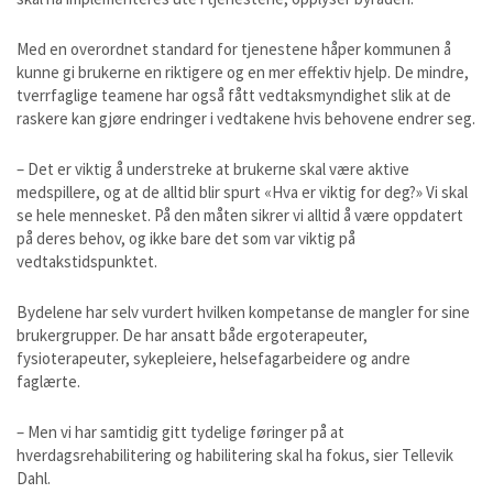
Med en overordnet standard for tjenestene håper kommunen å
kunne gi brukerne en riktigere og en mer effektiv hjelp. De mindre,
tverrfaglige teamene har også fått vedtaksmyndighet slik at de
raskere kan gjøre endringer i vedtakene hvis behovene endrer seg.
– Det er viktig å understreke at brukerne skal være aktive
medspillere, og at de alltid blir spurt «Hva er viktig for deg?» Vi skal
se hele mennesket. På den måten sikrer vi alltid å være oppdatert
på deres behov, og ikke bare det som var viktig på
vedtakstidspunktet.
Bydelene har selv vurdert hvilken kompetanse de mangler for sine
brukergrupper. De har ansatt både ergoterapeuter,
fysioterapeuter, sykepleiere, helsefagarbeidere og andre
faglærte.
– Men vi har samtidig gitt tydelige føringer på at
hverdagsrehabilitering og habilitering skal ha fokus, sier Tellevik
Dahl.