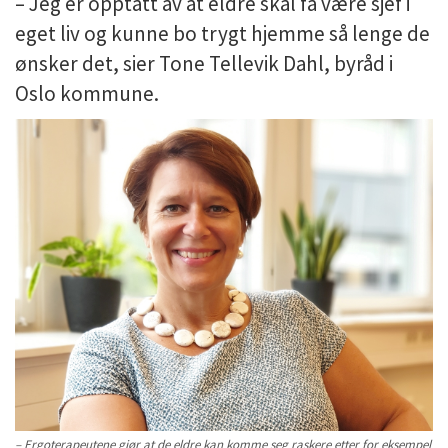
– Jeg er opptatt av at eldre skal få være sjef i
eget liv og kunne bo trygt hjemme så lenge de
ønsker det, sier Tone Tellevik Dahl, byråd i
Oslo kommune.
– Ergoterapeutene gjør at de eldre kan komme seg raskere etter for eksempel