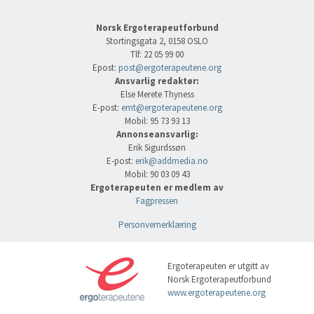
Norsk Ergoterapeutforbund
Stortingsgata 2, 0158 OSLO
Tlf: 22 05 99 00
Epost:
post@ergoterapeutene.org
Ansvarlig redaktør:
Else Merete Thyness
E-post:
emt@ergoterapeutene.org
Mobil: 95 73 93 13
Annonseansvarlig:
Erik Sigurdssøn
E-post:
erik@addmedia.no
Mobil: 90 03 09 43
Ergoterapeuten er medlem av
Fagpressen
Personvernerklæring
Ergoterapeuten er utgitt av
Norsk Ergoterapeutforbund
www.ergoterapeutene.org