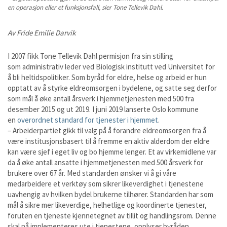
en operasjon eller et funksjonsfall, sier Tone Tellevik Dahl.
Av Fride Emilie Darvik
I 2007 fikk Tone Tellevik Dahl permisjon fra sin stilling
som administrativ leder ved Biologisk institutt ved Universitet for
å bli heltidspolitiker. Som byråd for eldre, helse og arbeid er hun
opptatt av å styrke eldreomsorgen i bydelene, og satte seg derfor
som mål å øke antall årsverk i hjemmetjenesten med 500 fra
desember 2015 og ut 2019. I juni 2019 lanserte Oslo kommune
en
overordnet standard for tjenester i hjemmet
.
– Arbeiderpartiet gikk til valg på å forandre eldreomsorgen fra å
være institusjonsbasert til å fremme en aktiv alderdom der eldre
kan være sjef i eget liv og bo hjemme lenger. Et av virkemidlene var
da å øke antall ansatte i hjemmetjenesten med 500 årsverk for
brukere over 67 år. Med standarden ønsker vi å gi våre
medarbeidere et verktøy som sikrer likeverdighet i tjenestene
uavhengig av hvilken bydel brukerne tilhører. Standarden har som
mål å sikre mer likeverdige, helhetlige og koordinerte tjenester,
foruten en tjeneste kjennetegnet av tillit og handlingsrom. Denne
skal nå implementeres ute i tjenestene, opplyser byråden.