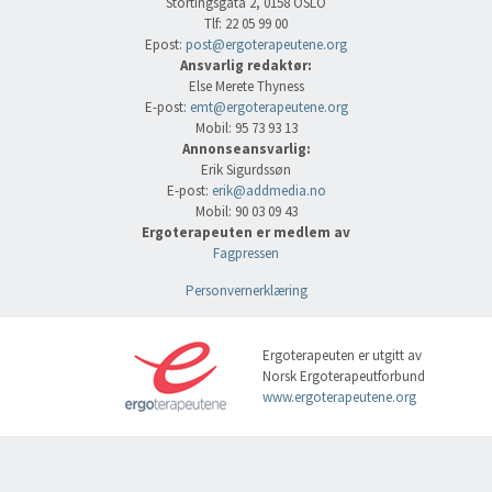
Stortingsgata 2, 0158 OSLO
Tlf: 22 05 99 00
Epost:
post@ergoterapeutene.org
Ansvarlig redaktør:
Else Merete Thyness
E-post:
emt@ergoterapeutene.org
Mobil: 95 73 93 13
Annonseansvarlig:
Erik Sigurdssøn
E-post:
erik@addmedia.no
Mobil: 90 03 09 43
Ergoterapeuten er medlem av
Fagpressen
Personvernerklæring
Ergoterapeuten er utgitt av
Norsk Ergoterapeutforbund
www.ergoterapeutene.org