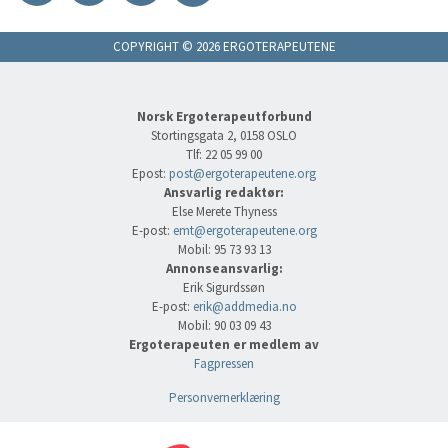
COPYRIGHT © 2026 ERGOTERAPEUTENE
Norsk Ergoterapeutforbund
Stortingsgata 2, 0158 OSLO
Tlf: 22 05 99 00
Epost:
post@ergoterapeutene.org
Ansvarlig redaktør:
Else Merete Thyness
E-post:
emt@ergoterapeutene.org
Mobil: 95 73 93 13
Annonseansvarlig:
Erik Sigurdssøn
E-post:
erik@addmedia.no
Mobil: 90 03 09 43
Ergoterapeuten er medlem av
Fagpressen
Personvernerklæring