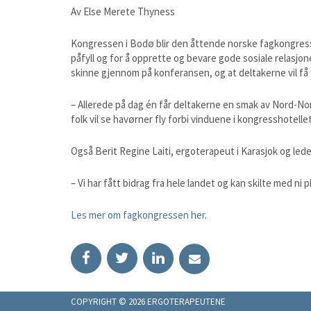
Av Else Merete Thyness
Kongressen i Bodø blir den åttende norske fagkongressen
påfyll og for å opprette og bevare gode sosiale relasjon
skinne gjennom på konferansen, og at deltakerne vil få
– Allerede på dag én får deltakerne en smak av Nord-Nor
folk vil se havørner fly forbi vinduene i kongresshotellet
Også Berit Regine Laiti, ergoterapeut i Karasjok og l
– Vi har fått bidrag fra hele landet og kan skilte med ni
Les mer om fagkongressen her
.
Facebook
Twitter
LinkedIn
Kontakt
COPYRIGHT © 2026 ERGOTERAPEUTENE