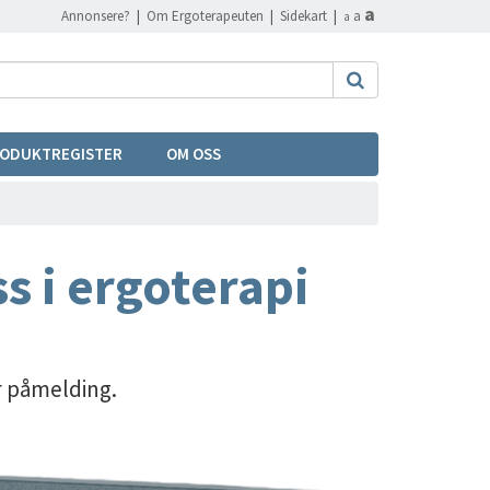
a
Annonsere?
|
Om Ergoterapeuten
|
Sidekart
|
a
a
ODUKTREGISTER
OM OSS
s i ergoterapi
r påmelding.