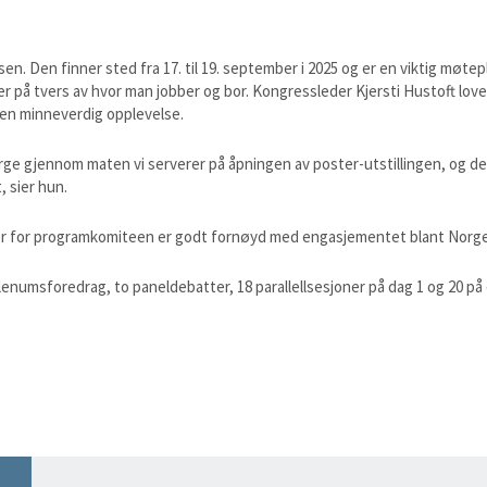
. Den finner sted fra 17. til 19. september i 2025 og er en viktig møtepl
er på tvers av hvor man jobber og bor. Kongressleder Kjersti Hustoft love
 en minneverdig opplevelse.
ge gjennom maten vi serverer på åpningen av poster-utstillingen, og det
, sier hun.
eder for programkomiteen er godt fornøyd med engasjementet blant Norg
 plenumsforedrag, to paneldebatter, 18 parallellsesjoner på dag 1 og 20 på 